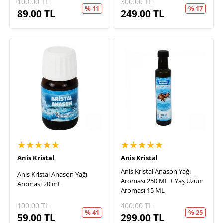
100.00
TL
300.00
TL
% 11
% 17
89.00
TL
249.00
TL
★★★★★
★★★★★
Anis Kristal
Anis Kristal
Anis Kristal Anason Yağı
Anis Kristal Anason Yağı
Aroması 250 ML + Yaş Üzüm
Aroması 20 mL
Aroması 15 ML
100.00
TL
400.00
TL
% 41
% 25
59.00
TL
299.00
TL