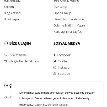
Hakkımızda
Yeni Üyelik Formu
Yardım
Üye Girişi
Blog Yazıları
Sipariş Takip
Bize Ulaşın
Hesap Numaralarımız
Ödeme Bildirimi Yapın
Karşılaştırma Sayfası
BİZE ULAŞIN
SOSYAL MEDYA
05323118916
Facebook
info@siberdenal.com
Twitter
Instagram
Youtube
ÇALIŞMA SAATLERİ
Deneyiminizi daha iyi hale getirmek için bu web sitesinde çerezleri
7 Gün / 24 Saat
kullanıyoruz. Devam ederek çerez kullanımımızı kabul etmiş
oluyorsunuz
Gizlilik Sözleşmesini Okuyun