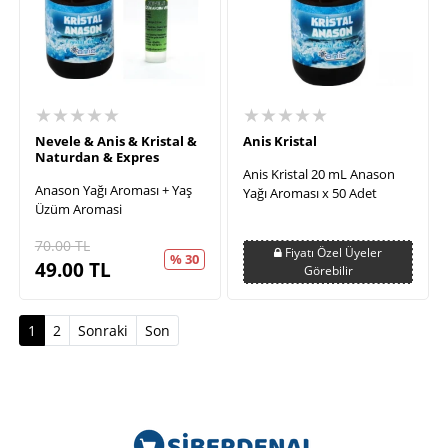
★★★★★
★★★★★
Nevele & Anis & Kristal &
Anis Kristal
Naturdan & Expres
Anis Kristal 20 mL Anason
Anason Yağı Aroması + Yaş
Yağı Aroması x 50 Adet
Üzüm Aromasi
70.00
TL
Fiyatı Özel Üyeler
% 30
49.00
TL
Görebilir
(current)
1
2
Sonraki
Son