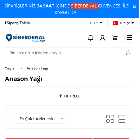
SİPARİŞLERİNİZ
24 SAAT
İÇİNDE
SİBERDENAL
GÜVENCESİ İLE
KARGO'DA!
Yardım
Ödeme Bildirimi
İleti
TRY ₺
Türkçe
Yağlar
Anason Yağı
Anason Yağı
FİLTRELE
En Çok İncelenenler