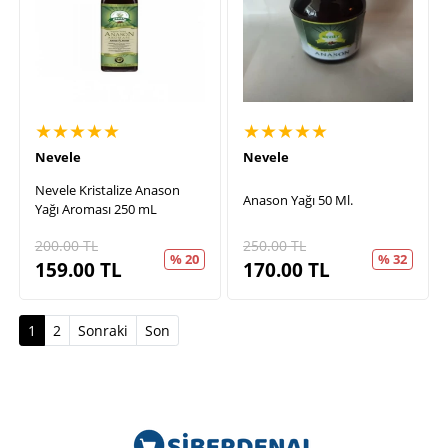
★★★★★
★★★★★
Nevele
Nevele
Nevele Kristalize Anason
Anason Yağı 50 Ml.
Yağı Aroması 250 mL
200.00
TL
250.00
TL
% 20
% 32
159.00
TL
170.00
TL
(current)
1
2
Sonraki
Son