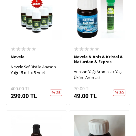
★★★★★
★★★★★
Nevele
Nevele & Anis & Kristal &
Naturdan & Expres
Nevele Saf Distile Anason
Anason Yağı Aroması + Yaş
Yağı 15 mL x 5 Adet
Üzüm Aromasi
400.00
TL
70.00
TL
% 25
% 30
299.00
TL
49.00
TL