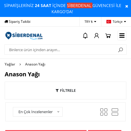
SİPARİŞLERİNİZ
24 SAAT
İÇİNDE
SİBERDENAL
GÜVENCESİ İLE
KARGO'DA!
Yardım
Ödeme Bildirimi
İleti
TRY ₺
Türkçe
Yağlar
Anason Yağı
Anason Yağı
FİLTRELE
En Çok İncelenenler