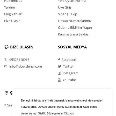
Hakkımızda
Yeni Üyelik Formu
Yardım
Üye Girişi
Blog Yazıları
Sipariş Takip
Bize Ulaşın
Hesap Numaralarımız
Ödeme Bildirimi Yapın
Karşılaştırma Sayfası
BİZE ULAŞIN
SOSYAL MEDYA
05323118916
Facebook
info@siberdenal.com
Twitter
Instagram
Youtube
ÇALIŞMA SAATLERİ
Deneyiminizi daha iyi hale getirmek için bu web sitesinde çerezleri
7 Gün / 24 Saat
kullanıyoruz. Devam ederek çerez kullanımımızı kabul etmiş
oluyorsunuz
Gizlilik Sözleşmesini Okuyun