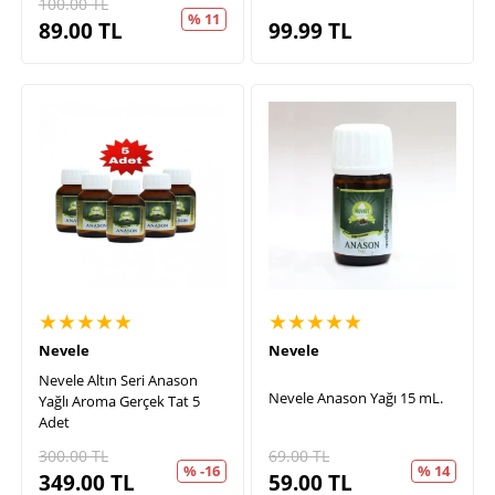
100.00
TL
% 11
89.00
TL
99.99
TL
★★★★★
★★★★★
Nevele
Nevele
Nevele Altın Seri Anason
Nevele Anason Yağı 15 mL.
Yağlı Aroma Gerçek Tat 5
Adet
300.00
TL
69.00
TL
% -16
% 14
349.00
TL
59.00
TL