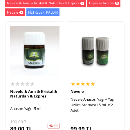
Nevele & Anis & Kristal & Naturdan & Expres
Express Aroma
Nevele
FİLTRELERİ KALDIR
★★★★★
★★★★★
Nevele & Anis & Kristal &
Nevele
Naturdan & Expres
Nevele Anason Yağı + Yaş
Üzüm Aroması 15 mL x 2
Anason Yağı 15 mL
Adet
100.00
TL
% 11
89.00
TL
99.99
TL