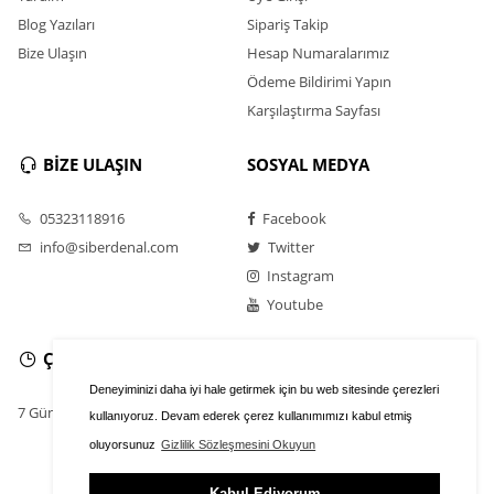
Blog Yazıları
Sipariş Takip
Bize Ulaşın
Hesap Numaralarımız
Ödeme Bildirimi Yapın
Karşılaştırma Sayfası
BİZE ULAŞIN
SOSYAL MEDYA
05323118916
Facebook
info@siberdenal.com
Twitter
Instagram
Youtube
ÇALIŞMA SAATLERİ
Deneyiminizi daha iyi hale getirmek için bu web sitesinde çerezleri
7 Gün / 24 Saat
kullanıyoruz. Devam ederek çerez kullanımımızı kabul etmiş
oluyorsunuz
Gizlilik Sözleşmesini Okuyun
Kabul Ediyorum