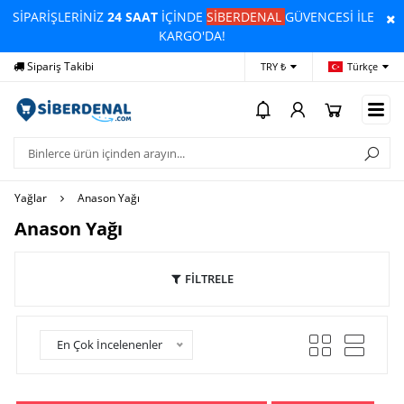
SİPARİŞLERİNİZ
24 SAAT
İÇİNDE
SİBERDENAL
GÜVENCESİ İLE
KARGO'DA!
Yardım
Ödeme Bildirimi
İlet
TRY ₺
Türkçe
Yağlar
Anason Yağı
Anason Yağı
FİLTRELE
En Çok İncelenenler