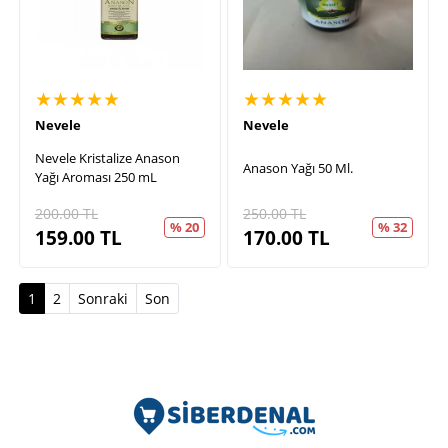
★★★★★
★★★★★
Nevele
Nevele
Nevele Kristalize Anason
Anason Yağı 50 Ml.
Yağı Aroması 250 mL
200.00
TL
250.00
TL
% 20
% 32
159.00
TL
170.00
TL
(current)
1
2
Sonraki
Son