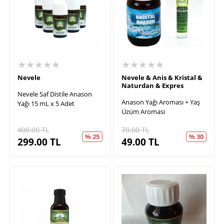
★★★★★
★★★★★
Nevele
Nevele & Anis & Kristal &
Naturdan & Expres
Nevele Saf Distile Anason
Anason Yağı Aroması + Yaş
Yağı 15 mL x 5 Adet
Üzüm Aromasi
400.00
TL
70.00
TL
% 25
% 30
299.00
TL
49.00
TL