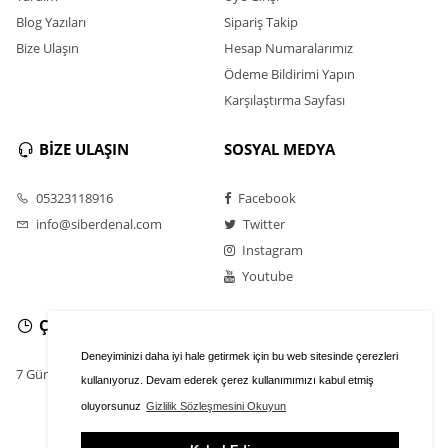
Blog Yazıları
Sipariş Takip
Bize Ulaşın
Hesap Numaralarımız
Ödeme Bildirimi Yapın
Karşılaştırma Sayfası
BİZE ULAŞIN
SOSYAL MEDYA
05323118916
Facebook
info@siberdenal.com
Twitter
Instagram
Youtube
ÇALIŞMA SAATLERİ
Deneyiminizi daha iyi hale getirmek için bu web sitesinde çerezleri
7 Gün / 24 Saat
kullanıyoruz. Devam ederek çerez kullanımımızı kabul etmiş
oluyorsunuz
Gizlilik Sözleşmesini Okuyun