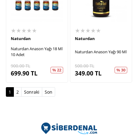
★★★★★
★★★★★
Naturdan
Naturdan
Naturdan Anason Yağı 18 Ml
Naturdan Anason Yağı 90 Ml
10 Adet
900.00
TL
500.00
TL
% 22
% 30
699.90
TL
349.00
TL
(current)
1
2
Sonraki
Son