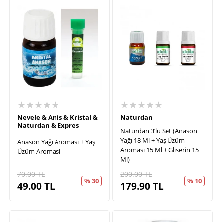
★★★★★
★★★★★
Nevele & Anis & Kristal &
Naturdan
Naturdan & Expres
Naturdan 3’lü Set (Anason
Yağı 18 Ml + Yaş Üzüm
Anason Yağı Aroması + Yaş
Aroması 15 Ml + Gliserin 15
Üzüm Aromasi
Ml)
70.00
TL
200.00
TL
% 30
% 10
49.00
TL
179.90
TL