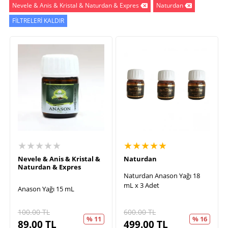
Nevele & Anis & Kristal & Naturdan & Expres
Naturdan
FİLTRELERİ KALDIR
★★★★★
★★★★★
Nevele & Anis & Kristal &
Naturdan
Naturdan & Expres
Naturdan Anason Yağı 18
mL x 3 Adet
Anason Yağı 15 mL
100.00
TL
600.00
TL
% 11
% 16
89.00
TL
499.00
TL