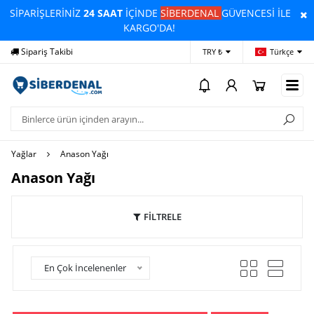
SİPARİŞLERİNİZ
24 SAAT
İÇİNDE
SİBERDENAL
GÜVENCESİ İLE
KARGO'DA!
Yardım
Ödeme Bildirimi
İleti
TRY ₺
Türkçe
Yağlar
Anason Yağı
Anason Yağı
FİLTRELE
En Çok İncelenenler