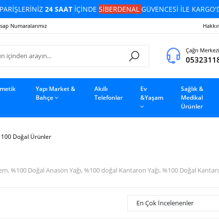
PARİŞLERİNİZ
24 SAAT
İÇİNDE
SİBERDENAL
GÜVENCESİ İLE KARGO'
sap Numaralarımız
Hakkı
Çağrı Merkez
0532311
zmetik
Yapı Market &
Akıllı
Ev
Sağlık &
Bahçe
Telefonlar
&Yaşam
Medikal
Ürünler
 100 Doğal Ürünler
em, %100 Doğal Anason Yağı, %100 doğal Kantaron Yağı, %100 Doğal Kantar
En Çok İncelenenler