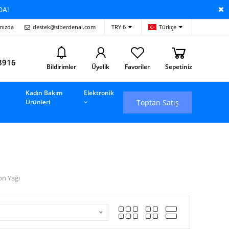
DA!
mızda
destek@siberdenal.com
TRY ₺
Türkçe
i
8916
Bildirimler
Üyelik
Favoriler
Sepetiniz
Kadın Bakım
Elektronik
Toptan Satış
Ürünleri
on Yağı