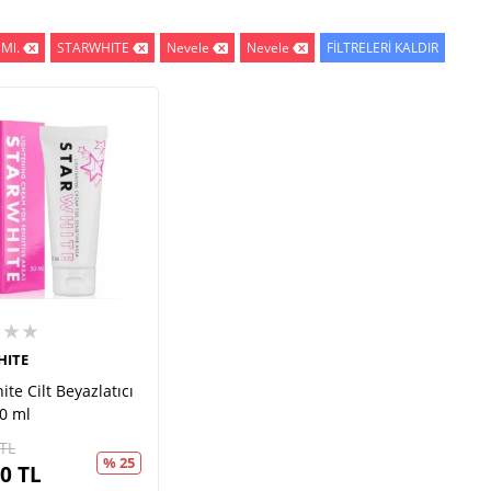
 Ml.
STARWHITE
Nevele
Nevele
FİLTRELERİ KALDIR
★★★
HITE
ite Cilt Beyazlatıcı
0 ml
TL
% 25
00
TL