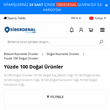
SİPARİŞLERİNİZ
24 SAAT
İÇİNDE
SİBERDENAL
GÜVENCESİ İLE
KARGO'DA!
Sipariş Takibi
Yardım
Öd
TRY ₺
Türkçe
Bitkisel Kozmetik Ürünler
Doğal Kozmetik Ürünler
Yüzde 100 Doğal Ürünler
Yüzde 100 Doğal Ürünler
%100 Doğal Ürünler, %100 Doğal Saç Bakım Yağı, %100 Doğal Krem,
%100 Doğal Anason Yağı, %100 doğal Kantaron Yağı, %100 Doğal
Kantaron Yağı
FİLTRELE