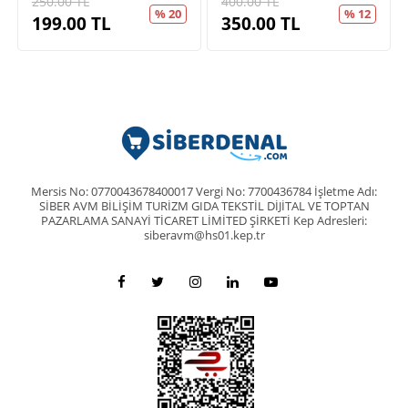
250.00
TL
400.00
TL
% 20
% 12
199.00
TL
350.00
TL
Mersis No: 0770043678400017 Vergi No: 7700436784 İşletme Adı:
SİBER AVM BİLİŞİM TURİZM GIDA TEKSTİL DİJİTAL VE TOPTAN
PAZARLAMA SANAYİ TİCARET LİMİTED ŞİRKETİ Kep Adresleri:
siberavm@hs01.kep.tr