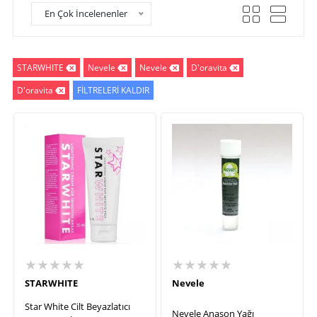
En Çok İncelenenler
STARWHITE
Nevele
Nevele
D'oravita
D'oravita
FİLTRELERİ KALDIR
★★★★★
★★★★★
STARWHITE
Nevele
Star White Cilt Beyazlatıcı
Nevele Anason Yağı