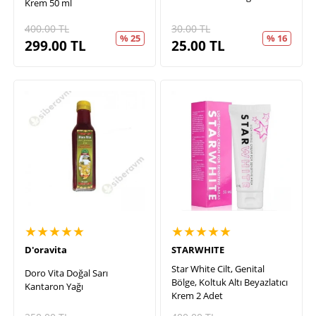
Krem 50 ml
400.00
TL
30.00
TL
% 25
% 16
299.00
TL
25.00
TL
★★★★★
★★★★★
D'oravita
STARWHITE
Star White Cilt, Genital
Doro Vita Doğal Sarı
Bölge, Koltuk Altı Beyazlatıcı
Kantaron Yağı
Krem 2 Adet