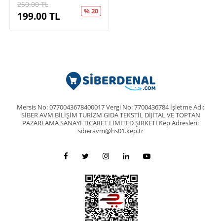
250.00
TL
% 20
199.00
TL
Mersis No: 0770043678400017 Vergi No: 7700436784 İşletme Adı:
SİBER AVM BİLİŞİM TURİZM GIDA TEKSTİL DİJİTAL VE TOPTAN
PAZARLAMA SANAYİ TİCARET LİMİTED ŞİRKETİ Kep Adresleri:
siberavm@hs01.kep.tr