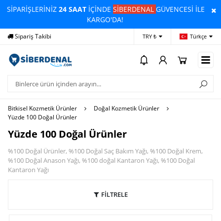
SİPARİŞLERİNİZ
24 SAAT
İÇİNDE
SİBERDENAL
GÜVENCESİ İLE
KARGO'DA!
Sipariş Takibi
Yardım
Öd
TRY ₺
Türkçe
Bitkisel Kozmetik Ürünler
Doğal Kozmetik Ürünler
Yüzde 100 Doğal Ürünler
Yüzde 100 Doğal Ürünler
%100 Doğal Ürünler, %100 Doğal Saç Bakım Yağı, %100 Doğal Krem,
%100 Doğal Anason Yağı, %100 doğal Kantaron Yağı, %100 Doğal
Kantaron Yağı
FİLTRELE