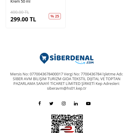
Krem 50 ml
400.00
TL
% 25
299.00
TL
Mersis No: 0770043678400017 Vergi No: 7700436784 İşletme Adı:
SİBER AVM BİLİŞİM TURİZM GIDA TEKSTİL DİJİTAL VE TOPTAN
PAZARLAMA SANAYİ TİCARET LİMİTED ŞİRKETİ Kep Adresleri:
siberavm@hs01.kep.tr