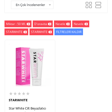
En Çok İncelenenler
Miktar : 50 Ml.
D'oravita
Nevele
Nevele
STARWHITE
STARWHITE
FİLTRELERİ KALDIR
★★★★★
STARWHITE
Star White Cilt Beyazlatıcı