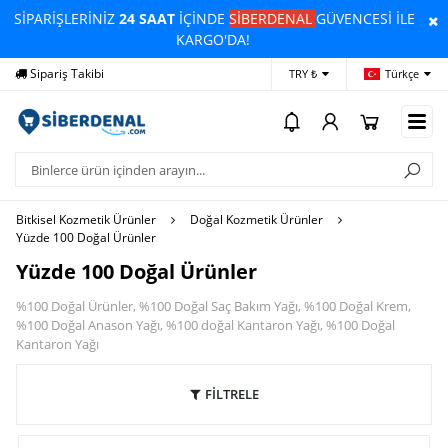
SİPARİŞLERİNİZ
24 SAAT
İÇİNDE
SİBERDENAL
GÜVENCESİ İLE
KARGO'DA!
Sipariş Takibi
Yardım
Öd
TRY ₺
Türkçe
Bitkisel Kozmetik Ürünler
Doğal Kozmetik Ürünler
Yüzde 100 Doğal Ürünler
Yüzde 100 Doğal Ürünler
%100 Doğal Ürünler, %100 Doğal Saç Bakım Yağı, %100 Doğal Krem,
%100 Doğal Anason Yağı, %100 doğal Kantaron Yağı, %100 Doğal
Kantaron Yağı
FİLTRELE