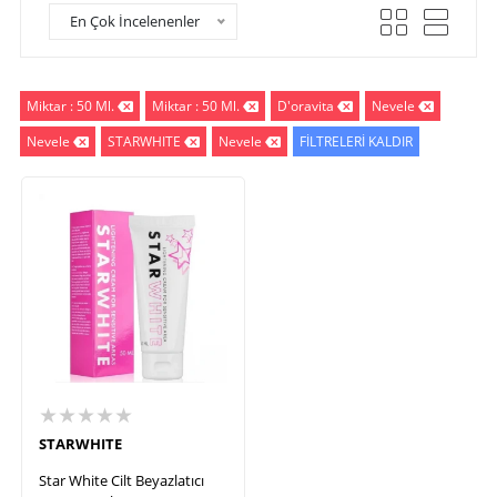
En Çok İncelenenler
Miktar : 50 Ml.
Miktar : 50 Ml.
D'oravita
Nevele
Nevele
STARWHITE
Nevele
FİLTRELERİ KALDIR
★★★★★
STARWHITE
Star White Cilt Beyazlatıcı