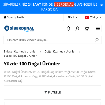
SİPARİŞLERİNİZ
24 SAAT
İÇİNDE
SİBERDENAL
GÜVENCESİ İLE
KARGO'DA!
Sipariş Takibi
Yardım
Öd
TRY ₺
Türkçe
Bitkisel Kozmetik Ürünler
Doğal Kozmetik Ürünler
Yüzde 100 Doğal Ürünler
Yüzde 100 Doğal Ürünler
%100 Doğal Ürünler, %100 Doğal Saç Bakım Yağı, %100 Doğal Krem,
%100 Doğal Anason Yağı, %100 doğal Kantaron Yağı, %100 Doğal
Kantaron Yağı
FİLTRELE