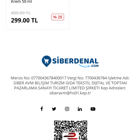
Krem 50 ml
400.00
TL
% 25
299.00
TL
Mersis No: 0770043678400017 Vergi No: 7700436784 İşletme Adı:
SİBER AVM BİLİŞİM TURİZM GIDA TEKSTİL DİJİTAL VE TOPTAN
PAZARLAMA SANAYİ TİCARET LİMİTED ŞİRKETİ Kep Adresleri:
siberavm@hs01.kep.tr