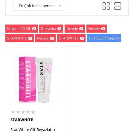
En Çok İncelenenler
Miktar : 50 Ml.
D'oravita
Nevele
Nevele
STARWHITE
Nevele
STARWHITE
FİLTRELERİ KALDIR
★★★★★
STARWHITE
Star White Cilt Beyazlatıcı