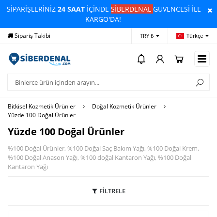
SİPARİŞLERİNİZ
24 SAAT
İÇİNDE
SİBERDENAL
GÜVENCESİ İLE
KARGO'DA!
Sipariş Takibi
Yardım
Öd
TRY ₺
Türkçe
Bitkisel Kozmetik Ürünler
Doğal Kozmetik Ürünler
Yüzde 100 Doğal Ürünler
Yüzde 100 Doğal Ürünler
%100 Doğal Ürünler, %100 Doğal Saç Bakım Yağı, %100 Doğal Krem,
%100 Doğal Anason Yağı, %100 doğal Kantaron Yağı, %100 Doğal
Kantaron Yağı
FİLTRELE