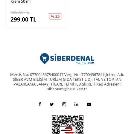
Krem 50 ml
400.00
TL
% 25
299.00
TL
Mersis No: 0770043678400017 Vergi No: 7700436784 İşletme Adı:
SİBER AVM BİLİŞİM TURİZM GIDA TEKSTİL DİJİTAL VE TOPTAN
PAZARLAMA SANAYİ TİCARET LİMİTED ŞİRKETİ Kep Adresleri:
siberavm@hs01.kep.tr