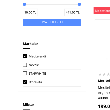
Mecitefend
10.00
TL
441.00
TL
FİYATI FİLTRELE
Markalar
Mecitefendi
Nevele
★★
STARWHITE
Mecite
D'oravita
Mecite
Argan 
400mL
Miktar
199.