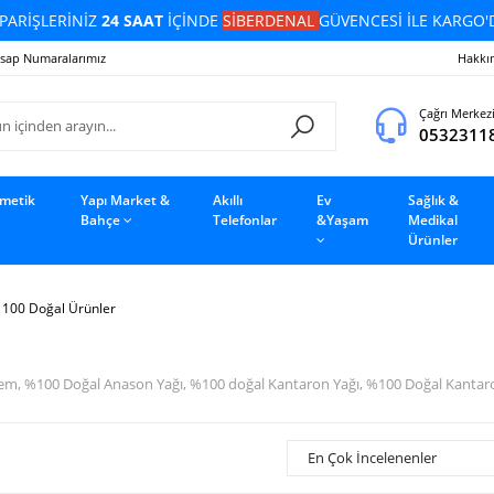
PARİŞLERİNİZ
24 SAAT
İÇİNDE
SİBERDENAL
GÜVENCESİ İLE KARGO'
sap Numaralarımız
Hakkı
Çağrı Merkez
0532311
zmetik
Yapı Market &
Akıllı
Ev
Sağlık &
Bahçe
Telefonlar
&Yaşam
Medikal
Ürünler
 100 Doğal Ürünler
em, %100 Doğal Anason Yağı, %100 doğal Kantaron Yağı, %100 Doğal Kantar
En Çok İncelenenler