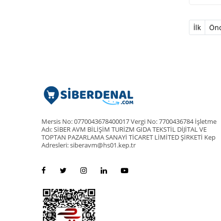
İlk
Önc
Mersis No: 0770043678400017 Vergi No: 7700436784 İşletme
Adı: SİBER AVM BİLİŞİM TURİZM GIDA TEKSTİL DİJİTAL VE
TOPTAN PAZARLAMA SANAYİ TİCARET LİMİTED ŞİRKETİ Kep
Adresleri: siberavm@hs01.kep.tr