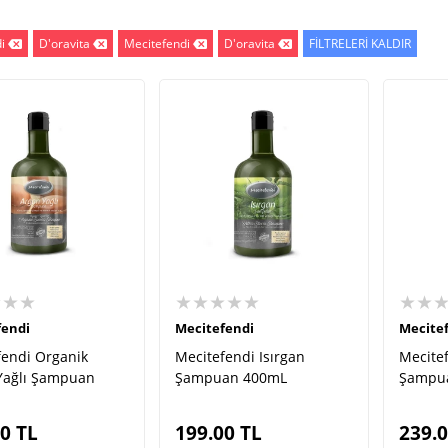
i
D'oravita
Mecitefendi
D'oravita
FİLTRELERİ KALDIR
★★★
★★★★★
★★
fendi
Mecitefendi
Mecite
fendi Organik
Mecitefendi Isırgan
Mecitef
Yağlı Şampuan
Şampuan 400mL
Şampu
00
TL
199.00
TL
239.