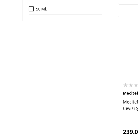
50 Ml.
★★
Mecite
Mecite
Cevizi
239.