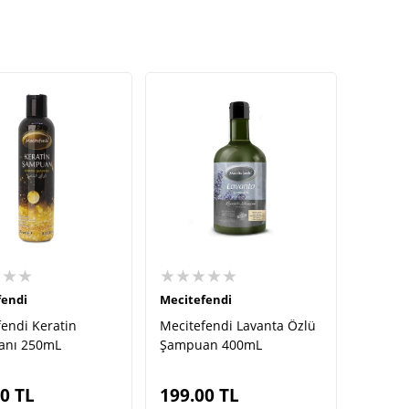
★★★
★★★★★
fendi
Mecitefendi
endi Keratin
Mecitefendi Lavanta Özlü
anı 250mL
Şampuan 400mL
00
TL
199.00
TL