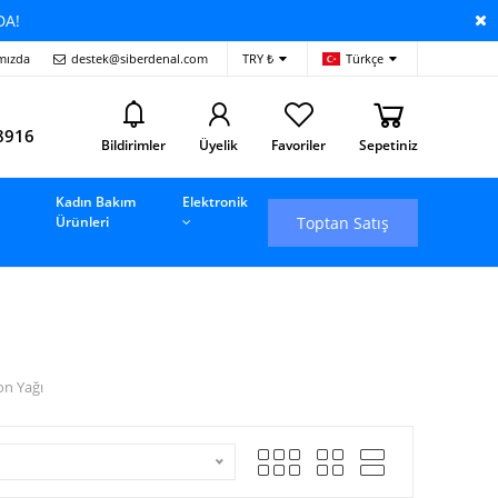
DA!
mızda
destek@siberdenal.com
TRY ₺
Türkçe
i
8916
Bildirimler
Üyelik
Favoriler
Sepetiniz
Kadın Bakım
Elektronik
Toptan Satış
Ürünleri
on Yağı