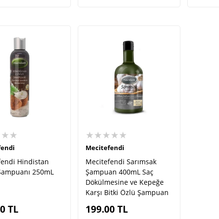
★★★
★★★★★
fendi
Mecitefendi
fendi Hindistan
Mecitefendi Sarımsak
 Şampuanı 250mL
Şampuan 400mL Saç
Dökülmesine ve Kepeğe
Karşı Bitki Özlü Şampuan
00
TL
199.00
TL