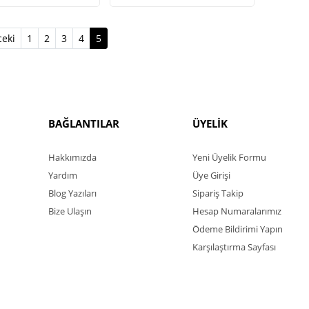
(current)
eki
1
2
3
4
5
BAĞLANTILAR
ÜYELİK
Hakkımızda
Yeni Üyelik Formu
Yardım
Üye Girişi
Blog Yazıları
Sipariş Takip
Bize Ulaşın
Hesap Numaralarımız
Ödeme Bildirimi Yapın
Karşılaştırma Sayfası