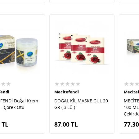
★★★
★★★★★
★★
fendi
Mecitefendi
Mecite
FENDİ Doğal Krem
DOĞAL KİL MASKE GÜL 20
MECİTE
 - Çörek Otu
GR ( 3'LÜ )
100 ML
Çekirde
TL
87.00
TL
77.30