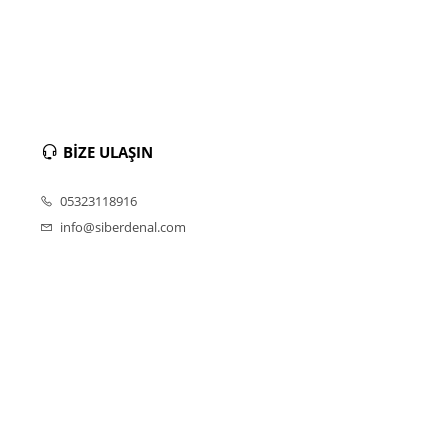
BİZE ULAŞIN
05323118916
info@siberdenal.com