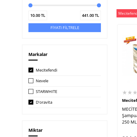
Mecitefend
10.00
TL
441.00
TL
FİYATI FİLTRELE
Markalar
Mecitefendi
Nevele
★★
STARWHITE
Mecite
D'oravita
MECİTE
Şampuan
250 ML
Miktar