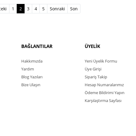
(current)
eki
1
2
3
4
5
Sonraki
Son
BAĞLANTILAR
ÜYELİK
Hakkımızda
Yeni Üyelik Formu
Yardım
Üye Girişi
Blog Yazıları
Sipariş Takip
Bize Ulaşın
Hesap Numaralarımız
Ödeme Bildirimi Yapın
Karşılaştırma Sayfası