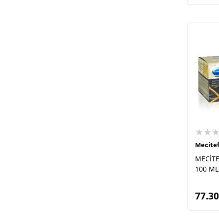
★★
Mecite
MECİTE
100 ML
77.30