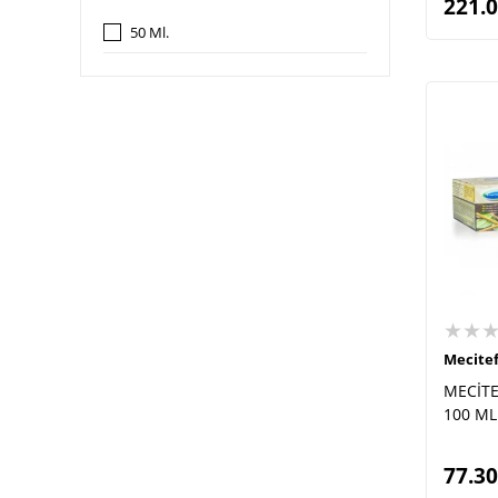
221.
50 Ml.
★★
Mecite
MECİTE
100 ML
77.30