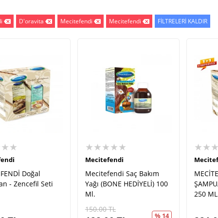
i
D'oravita
Mecitefendi
Mecitefendi
FİLTRELERİ KALDIR
★★★
★★★★★
★★
fendi
Mecitefendi
Mecite
FENDİ Doğal
Mecitefendi Saç Bakım
MECİT
 - Zencefil Seti
Yağı (BONE HEDİYELİ) 100
ŞAMPUA
Ml.
250 ML
150.00
TL
% 14