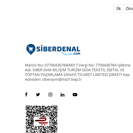
İlk
Önc
Mersis No: 0770043678400017 Vergi No: 7700436784 İşletme
Adı: SİBER AVM BİLİŞİM TURİZM GIDA TEKSTİL DİJİTAL VE
TOPTAN PAZARLAMA SANAYİ TİCARET LİMİTED ŞİRKETİ Kep
Adresleri: siberavm@hs01.kep.tr