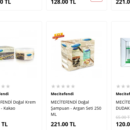
00
TL
128.00
TL
221.
★★★
★★★★★
★★
fendi
Mecitefendi
Mecite
FENDİ Doğal Krem
MECİTEFENDİ Doğal
MECİT
 - Kakao
Şampuan - Argan Seti 250
DUDAK 
ML
65.00
T
TL
221.00
TL
120.