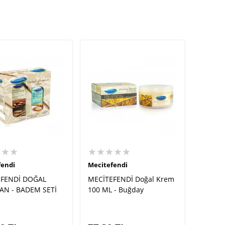
★★★
★★★★★
fendi
Mecitefendi
EFENDİ DOĞAL
MECİTEFENDİ Doğal Krem
N - BADEM SETİ
100 ML - Buğday