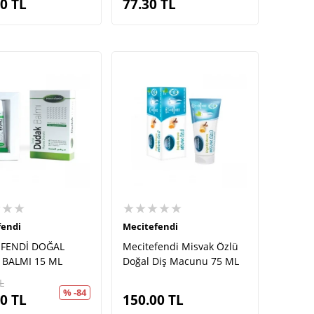
00
TL
77.30
TL
★★★
★★★★★
fendi
Mecitefendi
EFENDİ DOĞAL
Mecitefendi Misvak Özlü
BALMI 15 ML
Doğal Diş Macunu 75 ML
L
% -84
00
TL
150.00
TL