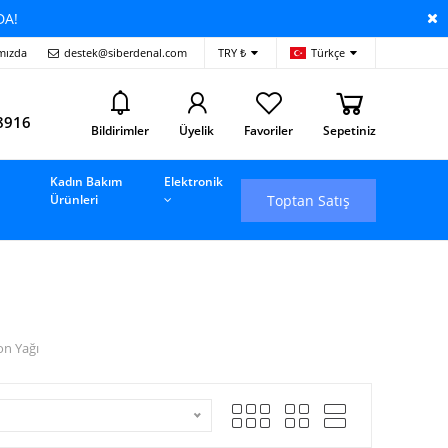
DA!
mızda
destek@siberdenal.com
TRY ₺
Türkçe
i
8916
Bildirimler
Üyelik
Favoriler
Sepetiniz
Kadın Bakım
Elektronik
Toptan Satış
Ürünleri
on Yağı