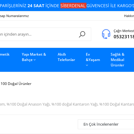
PARİŞLERİNİZ
24 SAAT
İÇİNDE
SİBERDENAL
GÜVENCESİ İLE KARGO'
sap Numaralarımız
Hakkı
Çağrı Merkez
0532311
zmetik
Yapı Market &
Akıllı
Ev
Sağlık &
Bahçe
Telefonlar
&Yaşam
Medikal
Ürünler
 100 Doğal Ürünler
em, %100 Doğal Anason Yağı, %100 doğal Kantaron Yağı, %100 Doğal Kantar
En Çok İncelenenler