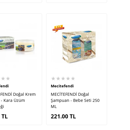
★★★
★★★★★
fendi
Mecitefendi
FENDİ Doğal Krem
MECİTEFENDİ Doğal
 - Kara Üzüm
Şampuan - Bebe Seti 250
ği
ML
TL
221.00
TL