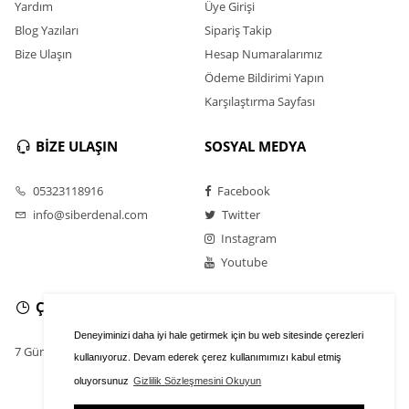
Yardım
Üye Girişi
Blog Yazıları
Sipariş Takip
Bize Ulaşın
Hesap Numaralarımız
Ödeme Bildirimi Yapın
Karşılaştırma Sayfası
BİZE ULAŞIN
SOSYAL MEDYA
05323118916
Facebook
info@siberdenal.com
Twitter
Instagram
Youtube
ÇALIŞMA SAATLERİ
Deneyiminizi daha iyi hale getirmek için bu web sitesinde çerezleri
7 Gün / 24 Saat
kullanıyoruz. Devam ederek çerez kullanımımızı kabul etmiş
oluyorsunuz
Gizlilik Sözleşmesini Okuyun