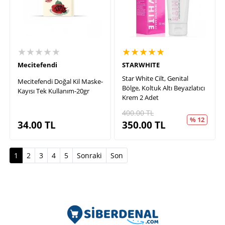
★★★★★
★★★★★
Mecitefendi
STARWHITE
Star White Cilt, Genital
Mecitefendi Doğal Kil Maske-
Bölge, Koltuk Altı Beyazlatıcı
Kayısı Tek Kullanım-20gr
Krem 2 Adet
400.00
TL
% 12
34.00
TL
350.00
TL
(current)
1
2
3
4
5
Sonraki
Son