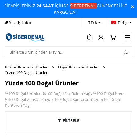
SİPARİŞLERİNİZ
24 SAAT
İÇİNDE
SİBERDENAL
GÜVENCESİ İLE
KARGO'DA!
Yardım
Ödeme Bildirimi
İl
TRY ₺
Türkçe
Bitkisel Kozmetik Ürünler
Doğal Kozmetik Ürünler
Yüzde 100 Doğal Ürünler
Yüzde 100 Doğal Ürünler
%100 Doğal Ürünler, %100 Doğal Saç Bakım Yağı, %100 Doğal Krem,
%100 Doğal Anason Yağı, %100 doğal Kantaron Yağı, %100 Doğal
Kantaron Yağı
FİLTRELE