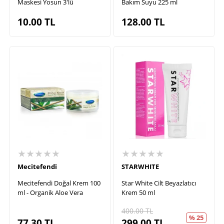
Maskesi Yosun 3'lü
Bakım Suyu 225 ml
10.00
TL
128.00
TL
★★★★★
★★★★★
Mecitefendi
STARWHITE
Mecitefendi Doğal Krem 100
Star White Cilt Beyazlatıcı
ml - Organik Aloe Vera
Krem 50 ml
400.00
TL
% 25
77.30
TL
299.00
TL