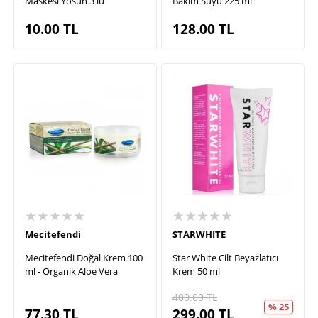
Maskesi Yosun 3'lü
Bakım Suyu 225 ml
10.00
TL
128.00
TL
★★★★★
★★★★★
Mecitefendi
STARWHITE
Mecitefendi Doğal Krem 100
Star White Cilt Beyazlatıcı
ml - Organik Aloe Vera
Krem 50 ml
400.00
TL
% 25
77.30
TL
299.00
TL