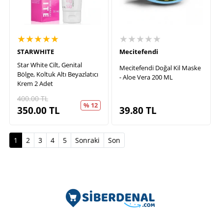
★★★★★
★★★★★
STARWHITE
Mecitefendi
Star White Cilt, Genital
Mecitefendi Doğal Kil Maske
Bölge, Koltuk Altı Beyazlatıcı
- Aloe Vera 200 ML
Krem 2 Adet
400.00
TL
% 12
350.00
TL
39.80
TL
(current)
1
2
3
4
5
Sonraki
Son