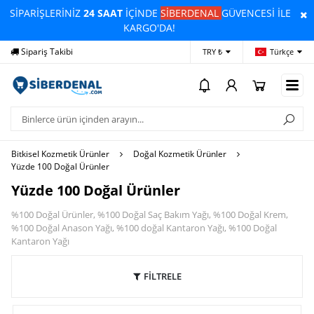
SİPARİŞLERİNİZ
24 SAAT
İÇİNDE
SİBERDENAL
GÜVENCESİ İLE
KARGO'DA!
Yardım
Ödeme Bildirimi
İlet
TRY ₺
Türkçe
Bitkisel Kozmetik Ürünler
Doğal Kozmetik Ürünler
Yüzde 100 Doğal Ürünler
Yüzde 100 Doğal Ürünler
%100 Doğal Ürünler, %100 Doğal Saç Bakım Yağı, %100 Doğal Krem,
%100 Doğal Anason Yağı, %100 doğal Kantaron Yağı, %100 Doğal
Kantaron Yağı
FİLTRELE