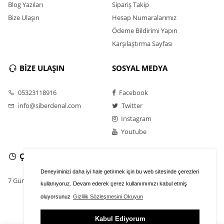
Blog Yazıları
Sipariş Takip
Bize Ulaşın
Hesap Numaralarımız
Ödeme Bildirimi Yapın
Karşılaştırma Sayfası
BİZE ULAŞIN
SOSYAL MEDYA
05323118916
Facebook
info@siberdenal.com
Twitter
Instagram
Youtube
ÇALIŞMA SAATLERİ
Deneyiminizi daha iyi hale getirmek için bu web sitesinde çerezleri
7 Gün / 24 Saat
kullanıyoruz. Devam ederek çerez kullanımımızı kabul etmiş
oluyorsunuz
Gizlilik Sözleşmesini Okuyun
Kabul Ediyorum